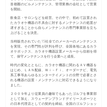
首都圏のビルメンテナンス、管理業務の会社として営業
を開始。
飲食店・サロンなどを経営。その中で、初めて設置され
たカラオケ機器の不具合に対するメンテナンスの処置が
遅すぎることから自らメンテナンスの専門事業部を立ち
上げることを決意。
当時販売されていた15社全てのメーカーのメンテナンス
を実現。その専門性が評判を呼び、全国各地にあるカラ
オケボックス、カラオケ機器設置メーカーから信頼を得
て、保守メンテナンスを行う企業へと成長。
時代の変化とともに、カラオケ機器に関わるＡＶ機器を
はじめ、ＬＡＮ配線、Ｗｉ－Ｆｉ、オーダーナビ、電気
系工事等あらゆるエンターテイメントの分野で必要とさ
れる機器の設置・メンテナンスに対応できるようになり
ました。
２００９年より従業員の趣味でもあったゴルフを事業部
として加え、スウェーデンブランドデイリースポーツと
の日本代理店としての契約を締結、全国のゴルフショッ