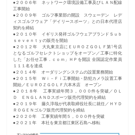
●２００６年 ネットワーク環境設備工事及びＬＡＮ配線
工事開始
●２００９年 ゴルフ事業部の開設 スウェーデン レデ
ィスゴルフウェア「デイリースポーツ」との日本代理店
契約を締結
●２０１０年 イギリス発祥ゴルフウェアブランドＳｕｂ
ｓｅｖｅｎｔｙの販売を開始
●２０１２年 大丸東京店にＥＵＲＯＺＧＯＬＦ第1号店
となるゴルフセレクトショップをオープン／工事に特化
した「お任せ工事．ｃｏｍ」ＨＰを開設 全国認定作業員
１１１名を達成
●２０１４年 オーダリングシステムの設置業務開始
●２０１５年 Ｗｉ－Ｆｉ工事開始・防犯カメラ設置工事
開始／ＥＵＲＯＺＧＯＬＦ六本木店 オープン
●２０１８年 工事実績年間３，０００件を突破／ＯＬ
Ｄ ＥＮＧＬＡＮＤスポーツ販売代理契約を締結
●２０１９年 藤久淳哉が代表取締役社長に就任／ＨＹＤ
ＲＯＧＥＮゴルフ販売代理契約を締結
●２０２０年 工事実績年間５，０００件を突破
●２０２１年 本社を東京都江東区石島へ移転